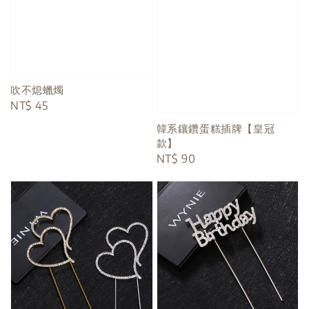
吹不熄蠟燭
Regular
NT$ 45
price
韓系鑲鑽蛋糕插牌【皇冠
款】
Regular
NT$ 90
price