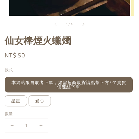
1
/
4
仙女棒煙火蠟燭
Regular
NT$ 50
price
款式
本網站限自取者下單，如需超商取貨請點擊下方7-11賣貨
便連結下單
星星
愛心
數量