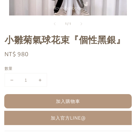
1
/
1
小雛菊氣球花束『個性黑銀』
Regular
NT$ 980
price
數量
加入購物車
加入官方LINE@