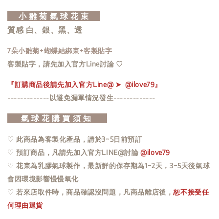
小 雛 菊 氣 球 花 束
質感 白、銀、黑、透
7朵小雛菊+蝴蝶結綁束+客製貼字
客製貼字，請先加入官方Line討論 ♡
『訂購商品後請先加入官方Line@ ➤ @ilove79』
-------------以避免漏單情況發生-------------
氣 球 花 購 買 須 知
♡
此商品為客製化產品，請於3~5日前預訂
♡
預訂商品，凡請先加入官方LINE@討論
@ilove79
♡
花束為乳膠氣球製作，最新鮮的保存期為1~2天，3~5天後氣球
會因環境影響慢慢氧化
♡
若來店取件時，商品確認沒問題，
凡商品離店後，
恕不接受任
何理由退貨