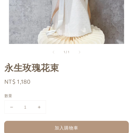
1
/
1
永生玫瑰花束
Regular
NT$ 1,180
price
數量
加入購物車