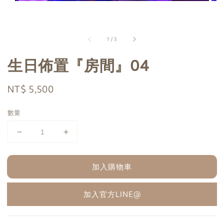
1
/
3
生日佈置『房間』04
Regular
NT$ 5,500
price
數量
加入購物車
加入官方LINE@