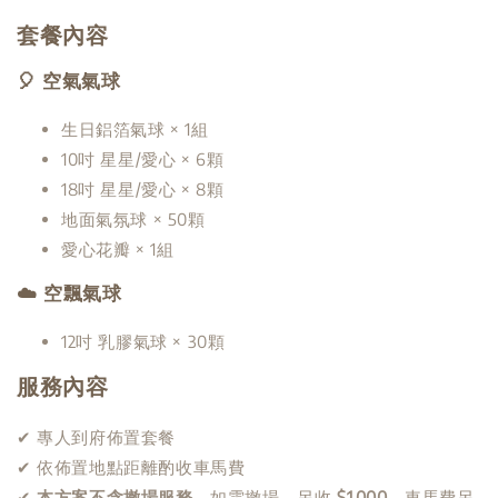
套餐內容
🎈 空氣氣球
生日鋁箔氣球 × 1組
10吋 星星/愛心 × 6顆
18吋 星星/愛心 × 8顆
地面氣氛球 × 50顆
愛心花瓣 × 1組
☁️ 空飄氣球
12吋 乳膠氣球 × 30顆
服務內容
✔ 專人到府佈置套餐
✔ 依佈置地點距離酌收車馬費
✔
本方案不含撤場服務
，如需撤場，另收
$1,000
，車馬費另