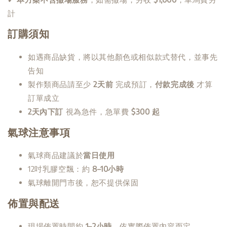
計
訂購須知
如遇商品缺貨，將以其他顏色或相似款式替代，並事先
告知
製作類商品請至少
2天前
完成預訂，
付款完成後
才算
訂單成立
2天內下訂
視為急件，急單費
$300 起
氣球注意事項
氣球商品建議於
當日使用
12吋乳膠空飄：約
8–10小時
氣球離開門市後，恕不提供保固
佈置與配送
現場佈置時間約
1–2小時
，依實際佈置內容而定